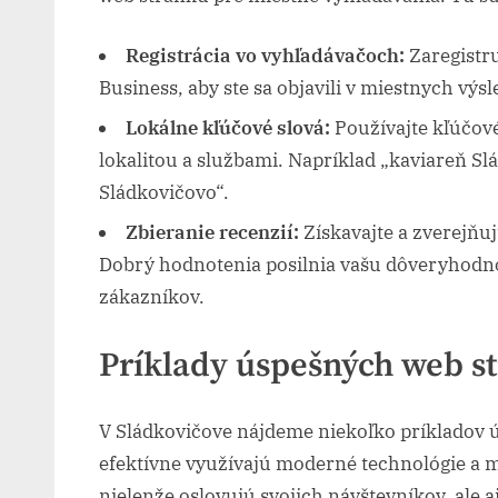
Registrácia vo vyhľadávačoch:
Zaregistru
Business, aby ste sa objavili v miestnych vý
Lokálne kľúčové slová:
Používajte kľúčové
lokalitou a službami. Napríklad „kaviareň Sl
Sládkovičovo“.
Zbieranie recenzií:
Získavajte a zverejňuj
Dobrý hodnotenia posilnia vašu dôveryhodn
zákazníkov.
Príklady úspešných web s
V Sládkovičove nájdeme niekoľko príkladov 
efektívne využívajú moderné technológie a m
nielenže oslovujú svojich návštevníkov, ale a