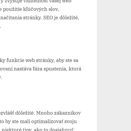
ý zvyšuje viditeľnosť vašej web
 použitie kľúčových slov,
načítania stránky. SEO je dôležité,
.
y funkcie web stránky, aby ste sa
ovaní nastáva fáza spustenia, ktorá
.
bzvlášť dôležité. Mnoho zákazníkov
o by ste mali optimalizovať svoju
niektoré tipy, ako to dosiahnuť: