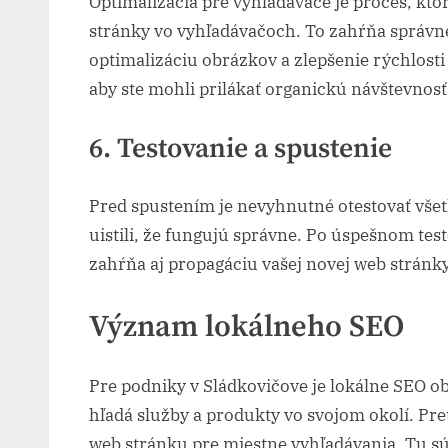
Optimalizácia pre vyhľadávače je proces, ktor
stránky vo vyhľadávačoch. To zahŕňa správne
optimalizáciu obrázkov a zlepšenie rýchlosti 
aby ste mohli prilákať organickú návštevnosť
6. Testovanie a spustenie
Pred spustením je nevyhnutné otestovať všetk
uistili, že fungujú správne. Po úspešnom test
zahŕňa aj propagáciu vašej novej web stránky
Význam lokálneho SEO
Pre podniky v Sládkovičove je lokálne SEO o
hľadá služby a produkty vo svojom okolí. Pret
web stránku pre miestne vyhľadávania. Tu sú 