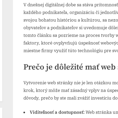
V dnešnej digitálnej dobe sa stáva prítomno
každého podnikateľa, organizáciu či jednotl
svojou bohatou históriou a kultúrou, sa nezo
obyvateľov a podnikateľov si uvedomuje dôlež
tomto článku sa pozrieme na proces tvorby w
faktory, ktoré ovplyvňujú úspešnosť webovýc
miestne firmy využiť túto technológiu pre svo
Prečo je dôležité mať web
Vytvorenie web stránky nie je len otázkou mo
krok, ktorý môže mať zásadný vplyv na úspe
dôvody, prečo by ste mali zvážiť investíciu do
Viditeľnosť a dostupnosť:
Web stránka um