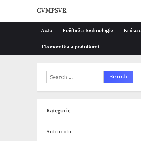
Skip
CVMPSVR
to
content
Auto
Počítač a technologie
Krása 
Ekonomika a podnikání
Search
for:
Kategorie
Auto moto