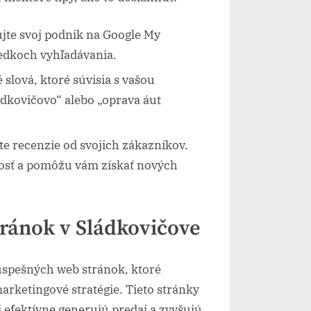
jte svoj podnik na Google My
sledkoch vyhľadávania.
 slová, ktoré súvisia s vašou
ádkovičovo“ alebo „oprava áut
te recenzie od svojich zákazníkov.
osť a pomôžu vám získať nových
tránok v Sládkovičove
úspešných web stránok, ktoré
arketingové stratégie. Tieto stránky
j efektívne generujú predaj a zvyšujú