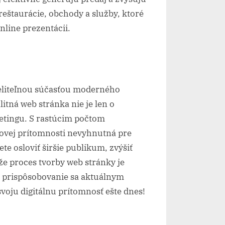
eštaurácie, obchody a služby, ktoré
nline prezentácii.
eliteľnou súčasťou moderného
litná web stránka nie je len o
rketingu. S rastúcim počtom
ebovej prítomnosti nevyhnutná pre
e osloviť širšie publikum, zvýšiť
 že proces tvorby web stránky je
a prispôsobovanie sa aktuálnym
voju digitálnu prítomnosť ešte dnes!