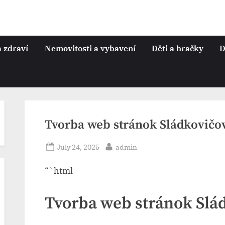
a zdraví
Nemovitosti a vybavení
Děti a hračky
D
Tvorba web stránok​ Sládkovičo
Posted
By
July 24, 2025
admin
on
“`html
Tvorba web stránok​ Slá