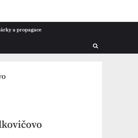
árky a propagace
Toggle
search
form
vo
dkovičovo