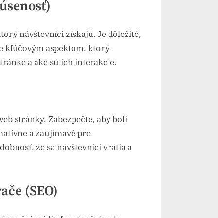
kúsenosť)
orý návštevníci získajú. Je dôležité,
X je kľúčovým aspektom, ktorý
tránke a aké sú ich interakcie.
eb stránky. Zabezpečte, aby boli
rmatívne a zaujímavé pre
obnosť, že sa návštevníci vrátia a
vače (SEO)