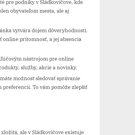
ité pre podniky v Sládkovičove, kde
len obyvateľom mesta, ale aj
ránka vytvára dojem dôveryhodnosti.
 online prítomnosť, a jej absencia
kľúčovým nástrojom pre online
odukty, služby, akcie a novinky.
máte možnosť sledovať správanie
h preferencií. To vám pomôže zlepšiť
ložitá, ale v Sládkovičove existuje