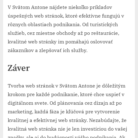
V Svätom Antone nájdete niekoľko príkladov
úspešných web stránok, ktoré efektívne fungujú v
rôznych oblastiach podnikania. Od turistických
služieb, cez miestne obchody až po reštaurácie,
kvalitné web stránky im pomáhajú oslovovať
zákazníkov a zlepšovať ich služby.
Záver
Tvorba web stránok v Svätom Antone je dôležitým
krokom pre každé podnikanie, ktoré chce uspieť v
digitálnom svete. Od plánovania cez dizajn až po
marketing, každá fáza je kľúčová pre vytvorenie
kvalitnej a efektívnej web stránky. Nezabúdajte, že
kvalitná web stránka nie je len investíciou do vašej
značky, ale aj do budúcnosti vášho podnikania. Ak