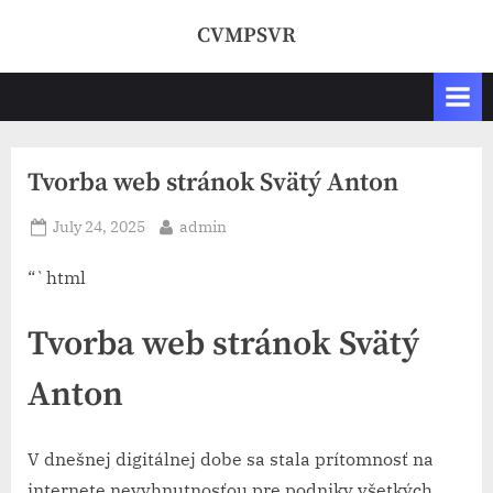
Skip
CVMPSVR
to
content
Tvorba web stránok​ Svätý Anton
Posted
By
July 24, 2025
admin
on
“`html
Tvorba web stránok​ Svätý
Anton
V dnešnej digitálnej dobe sa stala prítomnosť na
internete nevyhnutnosťou pre podniky všetkých