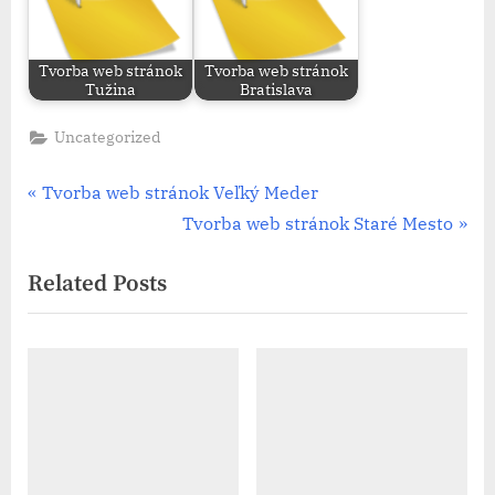
Tvorba web stránok​
Tvorba web stránok​
Tužina
Bratislava
Uncategorized
Post
P
Tvorba web stránok​ Veľký Meder
r
N
Tvorba web stránok​ Staré Mesto
navigation
e
e
Related Posts
v
x
i
t
o
P
u
o
s
s
P
t
o
: